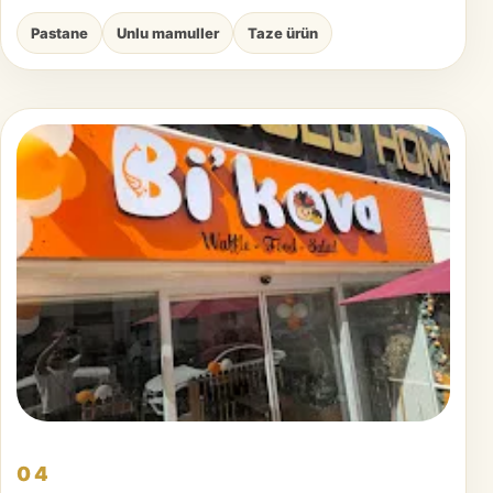
Pastane
Unlu mamuller
Taze ürün
04